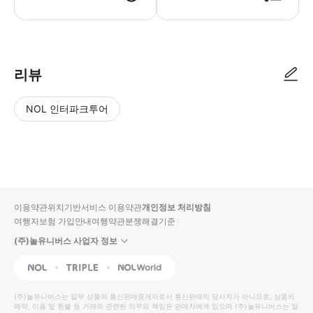
● 예약접수 후 확정이 되면 이용가능합니다. ● 바우처에 안내된 사용 방법
리뷰
NOL 인터파크투어
NOL
별
사
에서
점
진/
작성
높
동
된
은
영
리뷰
순
상
이용약관
위치기반서비스 이용약관
개인정보 처리방침
입니
여행자보험 가입안내
여행약관
분쟁해결기준
다.
(주)놀유니버스 사업자 정보
별
사
NOL
Triple
Interpark Global
점
진/
높
동
(주)놀유니버스
는 일부 상품의 통신판매중개자로서 통신판매의 당사자가 아니므로, 상품의
예약, 이용 및 환불 등 거래와 관련된 의무와 책임은 판매자에게 있으며
은
영
(주)놀유니버스
는 일