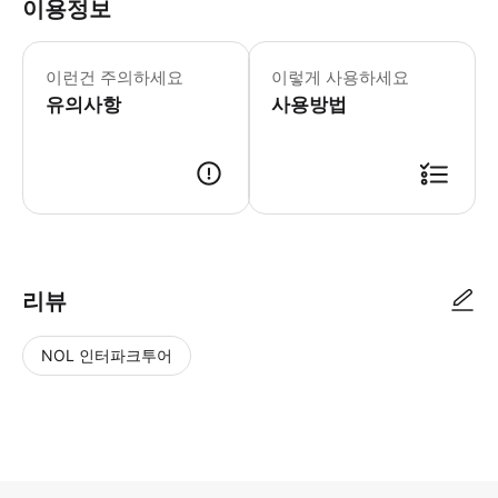
이용정보
▶ 꼭 알아두세요 * 먼저 9:30 ~ 15
이런건 주의하세요
이렇게 사용하세요
유의사항
사용방법
▶ 사용방법 * 9:30 ~ 15:30 사이에 관광 안내소에서 스마트폰 티켓을 보여
리뷰
NOL 인터파크투어
NOL
별
사
에서
점
진/
작성
높
동
된
은
영
리뷰