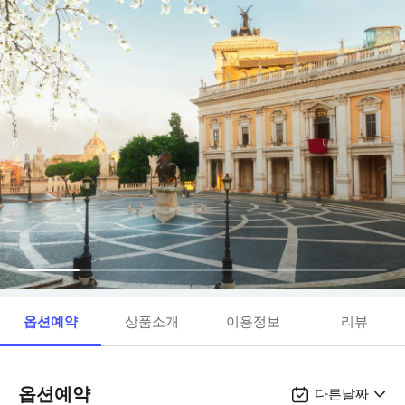
옵션예약
상품소개
이용정보
리뷰
옵션예약
다른날짜