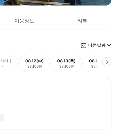
이용정보
리뷰
다른날짜
.11(화)
08.12(수)
08.13(목)
08.14(금)
08.
-
33,106원
33,106원
33,106원
33,