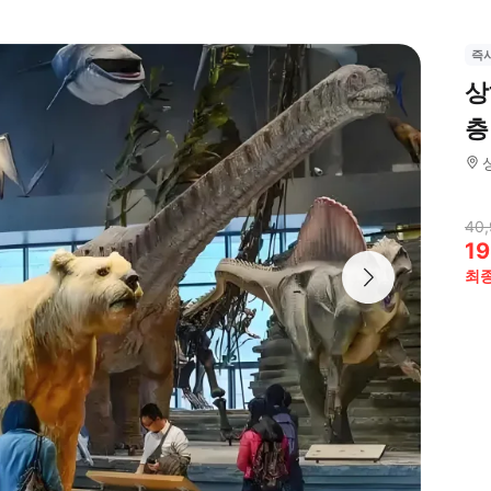
즉
상
층
40
19
최