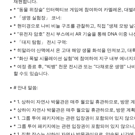
재현합니다.
* “동물 위장술” 인터랙티브 게임에 참여하여 카멜레온, 대벌
* 「생명 실험장」 코너:
* 현미경으로 나비 비늘 구조를 관찰하고, 직접 “생체 모방 날
* “유전자 암호” 전시 부스에서 AR 기술을 통해 DNA 이중 
* 「대지 탐험」 전시 구역:
* 히말라야 산맥에서 온 고대 해양 생물 화석을 만져보고, 대
* “화산 폭발 시뮬레이션 실험”에 참여하여 지구 내부 에너지
* 여정 종료 후, “빅뱅” 천문 전시관 또는 “다채로운 생명”
할 수도 있습니다.
# 안내 말씀:
* 1. 상하이 자연사 박물관은 매주 월요일 휴관하므로, 방문 
* 상하이 자연사 박물관은 매주 월요일 휴관하므로, 방문 계획
* 1. 그룹 투어 패키지에는 관련 입장권이 포함되어 있지 않으
* 그룹 투어 패키지에는 관련 입장권이 포함되어 있지 않으니,
* 1. 집합 장소는 상하이 자연사 박물관이므로, 약속된 시간