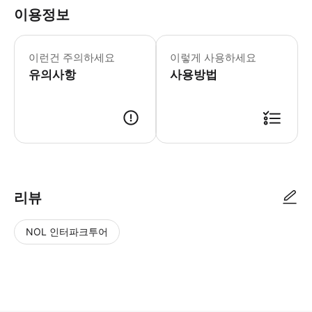
이용정보
전체 픽업, 드롭 위치를 알려주세요. 드
이런건 주의하세요
이렇게 사용하세요
유의사항
사용방법
● 예약접수 후 확정이 되면 이용가능합니다. ● 바우처에 안내된 사용 방법
리뷰
NOL 인터파크투어
NOL
별
사
에서
점
진/
작성
높
동
된