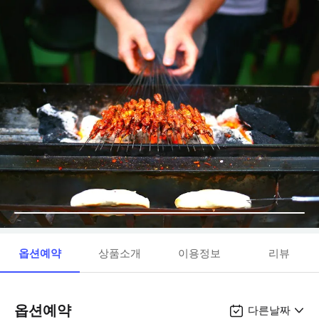
옵션예약
상품소개
이용정보
리뷰
옵션예약
다른날짜