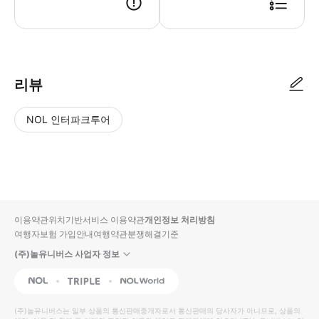
리뷰
NOL 인터파크투어
NOL
별
사
에서
점
진/
작성
높
동
된
은
영
리뷰
순
상
이용약관
위치기반서비스 이용약관
개인정보 처리방침
입니
여행자보험 가입안내
여행약관
분쟁해결기준
다.
(주)놀유니버스 사업자 정보
별
사
NOL
Triple
Interpark Global
점
진/
높
동
(주)놀유니버스
는 일부 상품의 통신판매중개자로서 통신판매의 당사자가 아니므로, 상품의