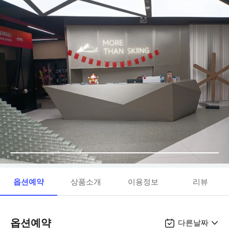
옵션예약
상품소개
이용정보
리뷰
옵션예약
다른날짜