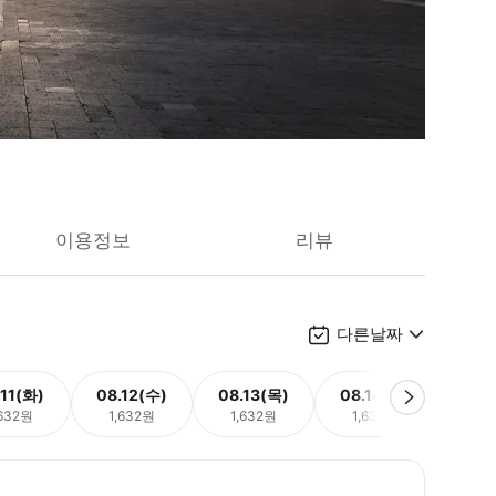
이용정보
리뷰
다른날짜
.11(화)
08.12(수)
08.13(목)
08.14(금)
08.
,632원
1,632원
1,632원
1,632원
1,