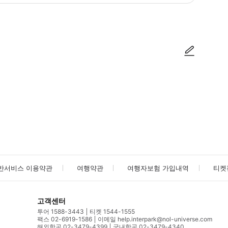
베네치아 투어 srl - 산 마르코 광장 기념물 우선 티켓 ": https://maps.
사진/동영상
사진/동영상
반서비스 이용약관
여행약관
여행자보험 가입내역
티켓
고객센터
투어 1588-3443
티켓 1544-1555
팩스 02-6919-1586
이메일 help.interpark@nol-universe.com
해외항공 02-3479-4399
국내항공 02-3479-4340