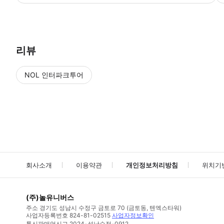
▶ 사용방법 * 티켓은 방문 당일 오전 9시 30분부터 수령하실 수 있습니다. 
리뷰
NOL 인터파크투어
NOL
에서 작성된 리뷰 입니다.
별점 높은순
별점 높은순
회사소개
이용약관
개인정보처리방침
위치기
(주)놀유니버스
주소
경기도 성남시 수정구 금토로 70 (금토동, 텐엑스타워)
사업자등록번호
824-81-02515
사업자정보확인
통신판매업신고
2024-성남수정-0912