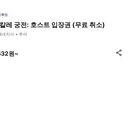
시확정
칼레 궁전: 호스트 입장권 (무료 취소)
베네치아
투어
,632원~