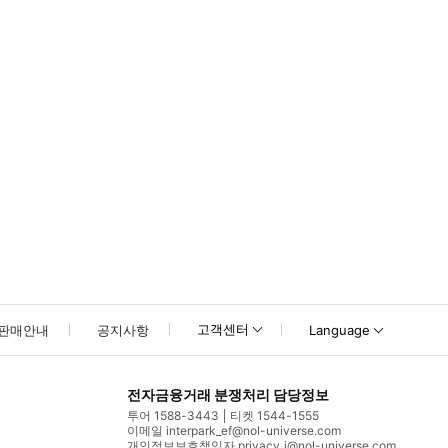
app.goo.gl/WVCLqYmeS5t3xPps5 ▶ 구매 후 안내 * 이 티켓으로 
고객센터
판매안내
공지사항
Language
전자금융거래 분쟁처리 담당정보
투어 1588-3443
티켓 1544-1555
이메일 interpark_ef@nol-universe.com
개인정보보호책임자 privacy_i@nol-universe.com