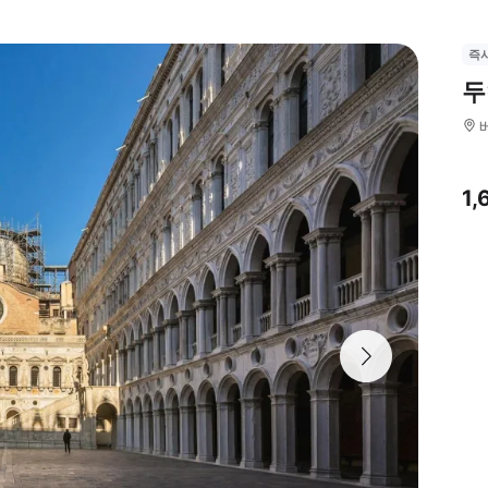
즉
두
1