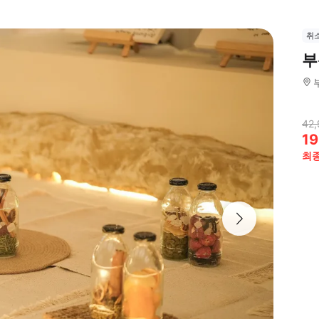
취
부
42,
19
최