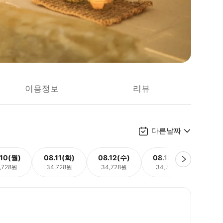
이용정보
리뷰
다른날짜
.10(월)
08.11(화)
08.12(수)
08.13(목)
08.
,728원
34,728원
34,728원
34,728원
34,