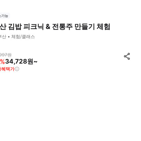
소가능
산 김밥 피크닉 & 전통주 만들기 체험
부산
체험/클래스
997
원
34,728원~
%
종혜택가