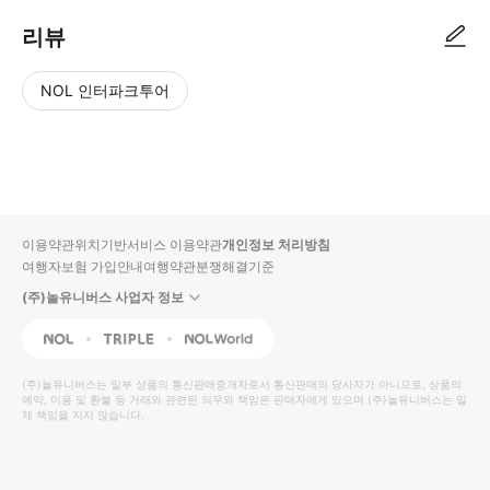
리뷰
NOL 인터파크투어
NOL
별
사
에서
점
진/
작성
높
동
된
은
영
리뷰
순
상
이용약관
위치기반서비스 이용약관
개인정보 처리방침
입니
여행자보험 가입안내
여행약관
분쟁해결기준
다.
(주)놀유니버스 사업자 정보
별
사
NOL
Triple
Interpark Global
점
진/
높
동
(주)놀유니버스
는 일부 상품의 통신판매중개자로서 통신판매의 당사자가 아니므로, 상품의
예약, 이용 및 환불 등 거래와 관련된 의무와 책임은 판매자에게 있으며
은
영
(주)놀유니버스
는 일
체 책임을 지지 않습니다.
순
상