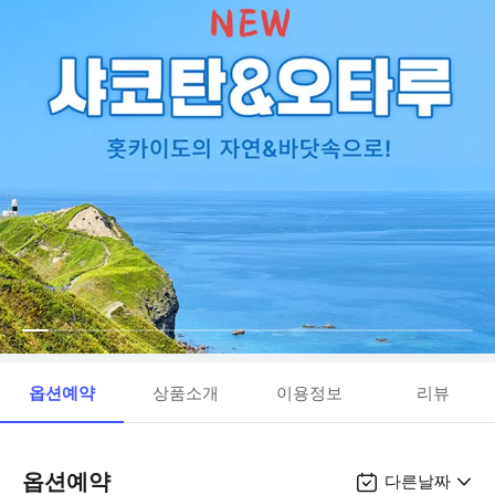
옵션예약
상품소개
이용정보
리뷰
옵션예약
다른날짜