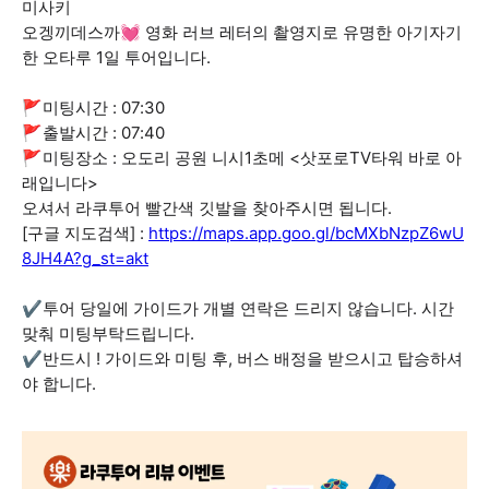
미사키
오겡끼데스까💓 영화 러브 레터의 촬영지로 유명한 아기자기
한 오타루 1일 투어입니다.
🚩미팅시간 : 07:30
🚩출발시간 : 07:40
🚩미팅장소 : 오도리 공원 니시1초메 <삿포로TV타워 바로 아
래입니다>
오셔서 라쿠투어 빨간색 깃발을 찾아주시면 됩니다.
[구글 지도검색] :
https://maps.app.goo.gl/bcMXbNzpZ6wU
8JH4A?g_st=akt
✔️투어 당일에 가이드가 개별 연락은 드리지 않습니다. 시간
맞춰 미팅부탁드립니다.
✔️반드시 ! 가이드와 미팅 후, 버스 배정을 받으시고 탑승하셔
야 합니다.