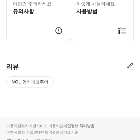
이런건 주의하세요
이렇게 사용하세요
유의사항
사용방법
리뷰
NOL 인터파크투어
NOL
별
사
에서
점
진/
작성
높
동
된
은
영
리뷰
순
상
이용약관
위치기반서비스 이용약관
개인정보 처리방침
입니
여행자보험 가입안내
여행약관
분쟁해결기준
다.