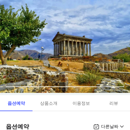
옵션예약
상품소개
이용정보
리뷰
옵션예약
다른날짜