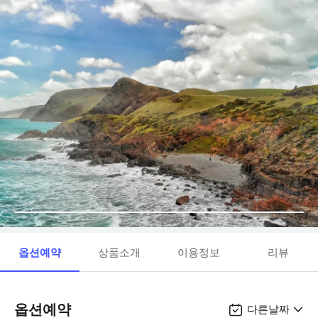
옵션예약
상품소개
이용정보
리뷰
옵션예약
다른날짜