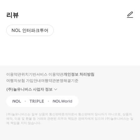
리뷰
NOL 인터파크투어
NOL
별
사
에서
점
진/
작성
높
동
된
은
영
리뷰
순
상
이용약관
위치기반서비스 이용약관
개인정보 처리방침
입니
여행자보험 가입안내
여행약관
분쟁해결기준
다.
(주)놀유니버스 사업자 정보
별
사
NOL
Triple
Interpark Global
점
진/
높
동
(주)놀유니버스
는 일부 상품의 통신판매중개자로서 통신판매의 당사자가 아니므로, 상품의
예약, 이용 및 환불 등 거래와 관련된 의무와 책임은 판매자에게 있으며
은
영
(주)놀유니버스
는 일
체 책임을 지지 않습니다.
순
상