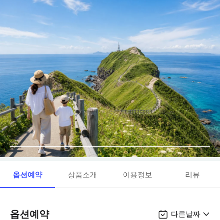
옵션예약
상품소개
이용정보
리뷰
옵션예약
다른날짜