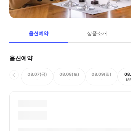
옵션예약
상품소개
옵션예약
08.07(금)
08.08(토)
08.09(일)
08
-
-
-
18