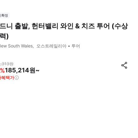
시확정
드니 출발, 헌터밸리 와인 & 치즈 투어 (수상
력)
ew South Wales
오스트레일리아
투어
,313
원
185,214원~
%
종혜택가