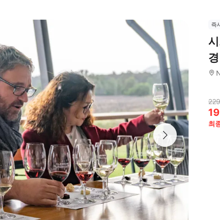
즉
시
경
N
229
19
최