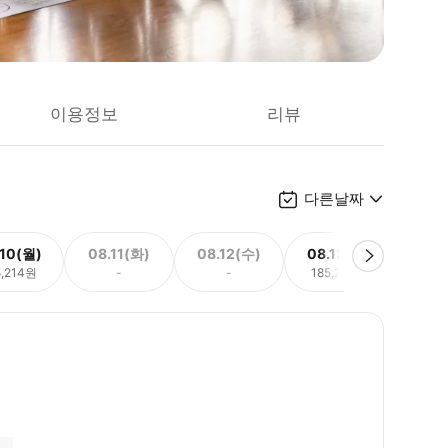
이용정보
리뷰
다른날짜
.10(월)
08.11(화)
08.12(수)
08.13(목)
08.
5,214원
-
-
185,214원