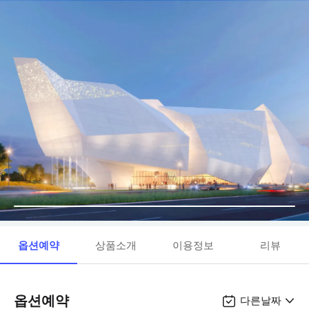
옵션예약
상품소개
이용정보
리뷰
옵션예약
다른날짜