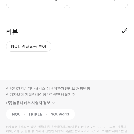
리뷰
NOL 인터파크투어
NOL
별
사
에서
점
진/
작성
높
동
된
은
영
리뷰
순
상
이용약관
위치기반서비스 이용약관
개인정보 처리방침
입니
여행자보험 가입안내
여행약관
분쟁해결기준
다.
(주)놀유니버스 사업자 정보
별
사
NOL
Triple
Interpark Global
점
진/
높
동
(주)놀유니버스
는 일부 상품의 통신판매중개자로서 통신판매의 당사자가 아니므로, 상품의
예약, 이용 및 환불 등 거래와 관련된 의무와 책임은 판매자에게 있으며
은
영
(주)놀유니버스
는 일