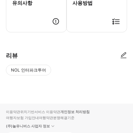
유의사항
사용방법
리뷰
NOL 인터파크투어
NOL
별
사
에서
점
진/
작성
높
동
된
은
영
리뷰
순
상
이용약관
위치기반서비스 이용약관
개인정보 처리방침
입니
여행자보험 가입안내
여행약관
분쟁해결기준
다.
(주)놀유니버스 사업자 정보