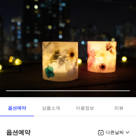
옵션예약
상품소개
이용정보
리뷰
옵션예약
다른날짜