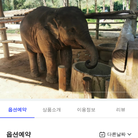
옵션예약
상품소개
이용정보
리뷰
옵션예약
다른날짜