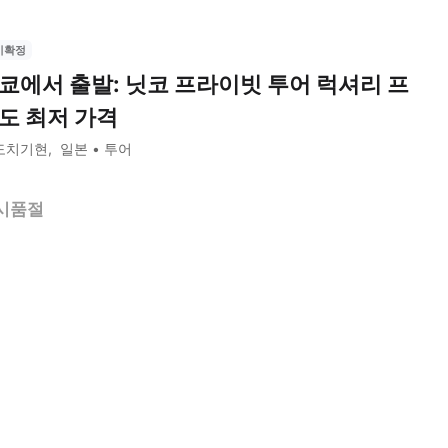
시확정
쿄에서 출발: 닛코 프라이빗 투어 럭셔리 프
도 최저 가격
도치기현
일본
투어
시품절