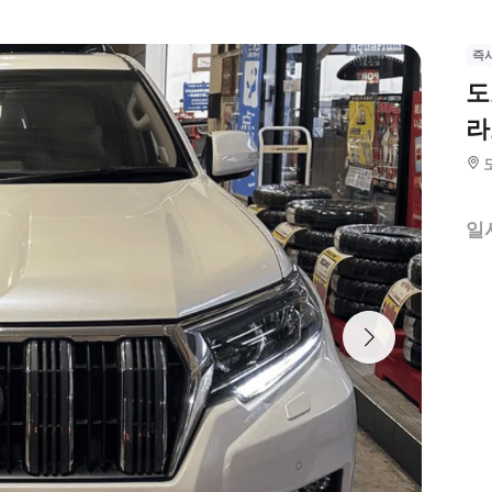
즉
도
라
일