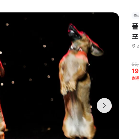
즉
플
포
55
19
최