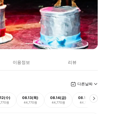
이용정보
리뷰
다른날짜
.12(수)
08.13(목)
08.14(금)
08.15(토)
08.
,770원
44,770원
44,770원
44,770원