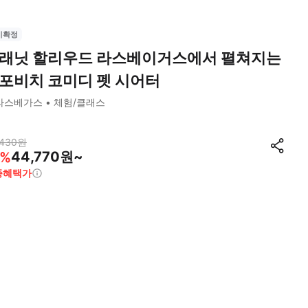
시확정
래닛 할리우드 라스베이거스에서 펼쳐지는
포비치 코미디 펫 시어터
라스베가스
체험/클래스
,430
원
44,770원~
%
종혜택가