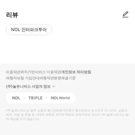
리뷰
NOL 인터파크투어
NOL
별
사
에서
점
진/
작성
높
동
된
은
영
리뷰
순
상
이용약관
위치기반서비스 이용약관
개인정보 처리방침
입니
여행자보험 가입안내
여행약관
분쟁해결기준
다.
(주)놀유니버스 사업자 정보
별
사
NOL
Triple
Interpark Global
점
진/
높
동
(주)놀유니버스
는 일부 상품의 통신판매중개자로서 통신판매의 당사자가 아니므로, 상품의
예약, 이용 및 환불 등 거래와 관련된 의무와 책임은 판매자에게 있으며
은
영
(주)놀유니버스
는 일
체 책임을 지지 않습니다.
순
상