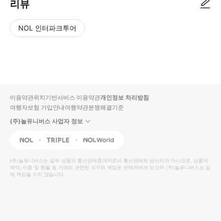
리뷰
NOL 인터파크투어
NOL
별
사
에서
점
진/
작성
높
동
된
은
영
리뷰
순
상
이용약관
위치기반서비스 이용약관
개인정보 처리방침
입니
여행자보험 가입안내
여행약관
분쟁해결기준
다.
(주)놀유니버스 사업자 정보
별
사
NOL
Triple
Interpark Global
점
진/
높
동
(주)놀유니버스
는 일부 상품의 통신판매중개자로서 통신판매의 당사자가 아니므로, 상품의
예약, 이용 및 환불 등 거래와 관련된 의무와 책임은 판매자에게 있으며
은
영
(주)놀유니버스
는 일
체 책임을 지지 않습니다.
순
상