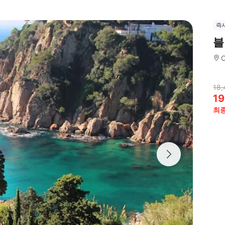
즉
블
C
18,
19
최