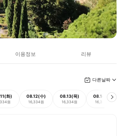
이용정보
리뷰
다른날짜
.11(화)
08.12(수)
08.13(목)
08.14(금)
08.
,334원
16,334원
16,334원
16,334원
16,