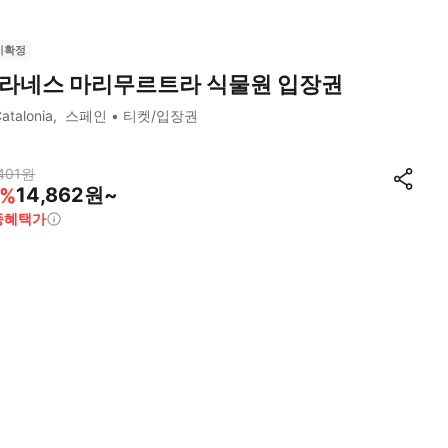
시확정
라네스 마리무르트라 식물원 입장권
atalonia
스페인
티켓/입장권
401
원
14,862원~
%
종혜택가