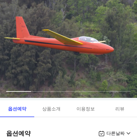
옵션예약
상품소개
이용정보
리뷰
옵션예약
다른날짜