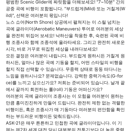
평범한 Scenic Glider에 짜릿함을 더해보세요! "7~10분" 간의
공중 곡예 비행이 포함됩니다. "부드럽게(Mild) 또는 거칠게(W
ild)", 선택은 여러분의 몫입니다!
노스 쇼어(North Shore) 상공에서 펼쳐지는 이 스릴 넘치는
곡예 글라이더(Aerobatic Maneuvers) 투어로 여러분의 세상
을 완전히 뒤집어 보세요! 낙하산을 착용한 후, 숙련된 곡예 비
행 조종사와 함께 조종석에 올라타세요. 그리고 완전히 새로운
시각, 바로 거꾸로 뒤집힌 세상을 내려다보세요!
모든 결정은 여러분이 내립니다. 부드럽게 원하시든 거칠게 원
하시든, 얼마나 많은 곡예 기동을 할지, 어떤 스타일의 비행을
할지 직접 선택할 수 있습니다. 무중력 상태로 둥둥 떠다니는
느낌을 원하시나요? 문제없습니다. 강력한 중력가속도(G-for
ce)를 느끼고 싶으신가요? 저희는 준비되어 있습니다. 날개 끝
에서 끝까지 회전하는 롤(roll) 기동은 어떠신가요?
여러분의 곡예 글라이더 조종사는 이 모험을 여러분이 원하는
만큼 흥미진진하게 만들어 드립니다. 완전히 제한 없는 격렬한
비행이든, 혹은 조종사가 매 기동마다 여러분의 편안함을 확인
하는 부드러운 비행이든 맞춰드립니다.
ASK-21은 매우 튼튼하고 민첩한 곡예 글라이더입니다. 이 기
체는 제2차 세계 대전 당시 대부분의 전투기보다 더 높은 중력