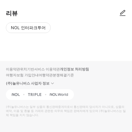
리뷰
NOL 인터파크투어
NOL
별
사
에서
점
진/
작성
높
동
된
은
영
리뷰
순
상
이용약관
위치기반서비스 이용약관
개인정보 처리방침
입니
여행자보험 가입안내
여행약관
분쟁해결기준
다.
(주)놀유니버스 사업자 정보
별
사
NOL
Triple
Interpark Global
점
진/
높
동
(주)놀유니버스
는 일부 상품의 통신판매중개자로서 통신판매의 당사자가 아니므로, 상품의
예약, 이용 및 환불 등 거래와 관련된 의무와 책임은 판매자에게 있으며
은
영
(주)놀유니버스
는 일
체 책임을 지지 않습니다.
순
상