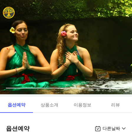
옵션예약
상품소개
이용정보
리뷰
옵션예약
다른날짜