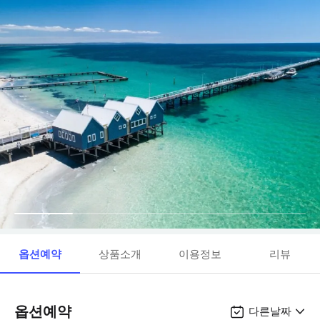
옵션예약
상품소개
이용정보
리뷰
옵션예약
다른날짜