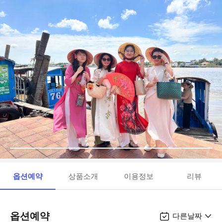
옵션예약
상품소개
이용정보
리뷰
옵션예약
다른날짜