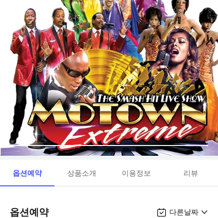
옵션예약
상품소개
이용정보
리뷰
옵션예약
다른날짜