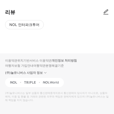
리뷰
NOL 인터파크투어
NOL
별
사
에서
점
진/
작성
높
동
된
은
영
리뷰
순
상
이용약관
위치기반서비스 이용약관
개인정보 처리방침
입니
여행자보험 가입안내
여행약관
분쟁해결기준
다.
(주)놀유니버스 사업자 정보
별
사
NOL
Triple
Interpark Global
점
진/
높
동
(주)놀유니버스
는 일부 상품의 통신판매중개자로서 통신판매의 당사자가 아니므로, 상품의
예약, 이용 및 환불 등 거래와 관련된 의무와 책임은 판매자에게 있으며
은
영
(주)놀유니버스
는 일
체 책임을 지지 않습니다.
순
상