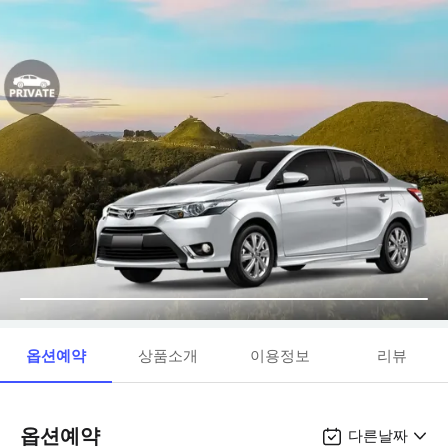
옵션예약
상품소개
이용정보
리뷰
옵션예약
다른날짜