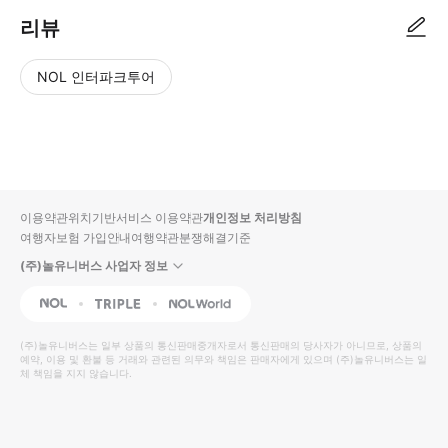
리뷰
NOL 인터파크투어
NOL
별
사
에서
점
진/
작성
높
동
된
은
영
리뷰
순
상
이용약관
위치기반서비스 이용약관
개인정보 처리방침
입니
여행자보험 가입안내
여행약관
분쟁해결기준
다.
(주)놀유니버스 사업자 정보
별
사
NOL
Triple
Interpark Global
점
진/
높
동
(주)놀유니버스
는 일부 상품의 통신판매중개자로서 통신판매의 당사자가 아니므로, 상품의
예약, 이용 및 환불 등 거래와 관련된 의무와 책임은 판매자에게 있으며
은
영
(주)놀유니버스
는 일
체 책임을 지지 않습니다.
순
상