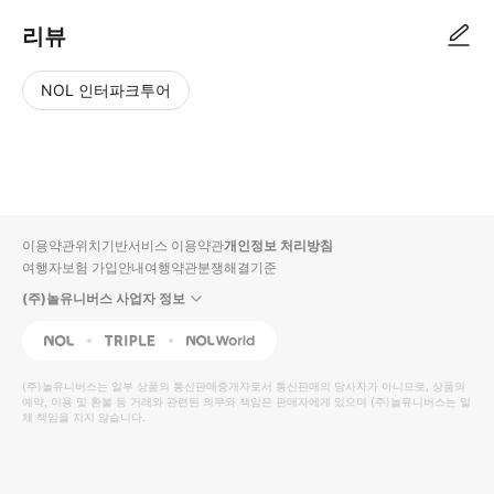
리뷰
NOL 인터파크투어
NOL
별
사
에서
점
진/
작성
높
동
된
은
영
리뷰
순
상
이용약관
위치기반서비스 이용약관
개인정보 처리방침
입니
여행자보험 가입안내
여행약관
분쟁해결기준
다.
(주)놀유니버스 사업자 정보
별
사
NOL
Triple
Interpark Global
점
진/
높
동
(주)놀유니버스
는 일부 상품의 통신판매중개자로서 통신판매의 당사자가 아니므로, 상품의
예약, 이용 및 환불 등 거래와 관련된 의무와 책임은 판매자에게 있으며
은
영
(주)놀유니버스
는 일
체 책임을 지지 않습니다.
순
상