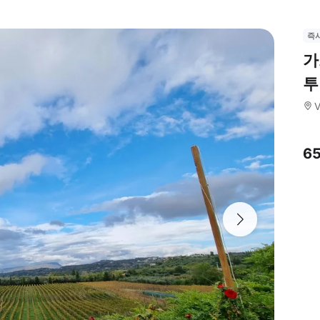
즉
가
투
V
6