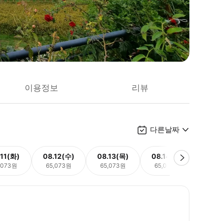
이용정보
리뷰
다른날짜
.11(화)
08.12(수)
08.13(목)
08.14(금)
08.
,073원
65,073원
65,073원
65,073원