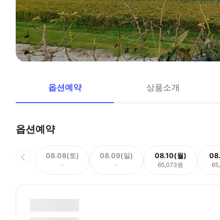
옵션예약
상품소개
옵션예약
08.08(토)
08.09(일)
08.10(월)
08
-
-
65,073원
65