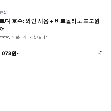
시확정
르다 호수: 와인 시음 + 바르돌리노 포도원
어
eneto
이탈리아
체험/클래스
5,073원~