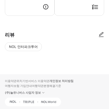
리뷰
NOL 인터파크투어
NOL
별
사
에서
점
진/
작성
높
동
된
은
영
리뷰
순
상
이용약관
위치기반서비스 이용약관
개인정보 처리방침
입니
여행자보험 가입안내
여행약관
분쟁해결기준
다.
(주)놀유니버스 사업자 정보
별
사
NOL
Triple
Interpark Global
점
진/