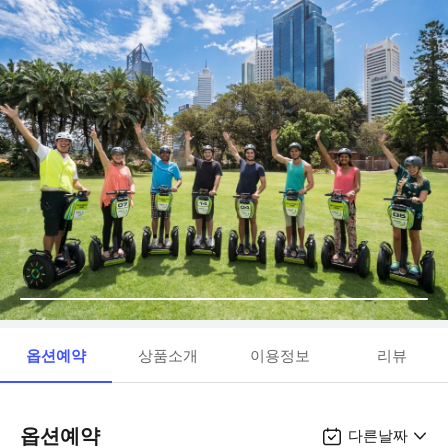
옵션예약
상품소개
이용정보
리뷰
옵션예약
다른날짜