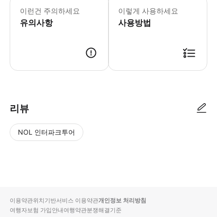
- 이용요건 * 만 14세 초과 아동은 
이런건 주의하세요
이렇게 사용하세요
- 추가정보 * 유모차 및 휠체어 수용이
유의사항
- 예약 조건 및 유의사항 * 모든 탑승
사용방법
리뷰
NOL 인터파크투어
NOL
별
사
에서
점
진/
작성
높
동
된
은
영
리뷰
순
상
이용약관
위치기반서비스 이용약관
개인정보 처리방침
입니
여행자보험 가입안내
여행약관
분쟁해결기준
다.