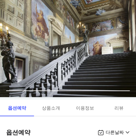
옵션예약
상품소개
이용정보
리뷰
옵션예약
다른날짜