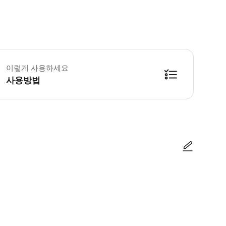
 꼭 알아두세요 * 드라이버 파트너는 만 16세 이상이며 운전면허증과 유효한 사
이렇게 사용하세요
사용방법
 방문하기 전에 Revolution Adventures의 확인서와 함께 발송되는 온라
사진/동영상
사진/동영상