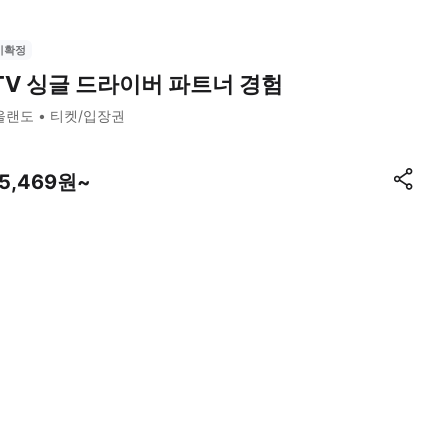
시확정
TV 싱글 드라이버 파트너 경험
올랜도
티켓/입장권
75,469원~