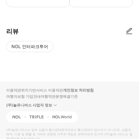
리뷰
NOL 인터파크투어
NOL
별
사
에서
점
진/
작성
높
동
된
은
영
리뷰
순
상
이용약관
위치기반서비스 이용약관
개인정보 처리방침
입니
여행자보험 가입안내
여행약관
분쟁해결기준
다.
(주)놀유니버스 사업자 정보
별
사
NOL
Triple
Interpark Global
점
진/
높
동
(주)놀유니버스
는 일부 상품의 통신판매중개자로서 통신판매의 당사자가 아니므로, 상품의
예약, 이용 및 환불 등 거래와 관련된 의무와 책임은 판매자에게 있으며
은
영
(주)놀유니버스
는 일
체 책임을 지지 않습니다.