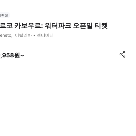
시확정
르코 카보우르: 워터파크 오픈일 티켓
eneto
이탈리아
액티비티
9,958원~