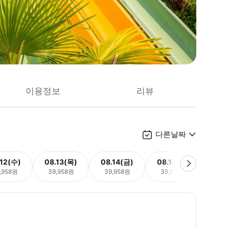
이용정보
리뷰
다른날짜
.12(수)
08.13(목)
08.14(금)
08.15(토)
08.
,958원
39,958원
39,958원
39,958원
39,