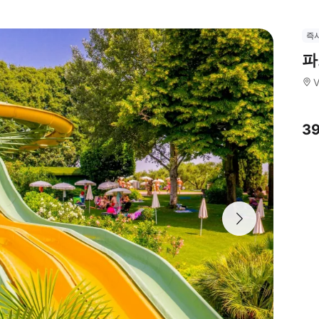
즉
파
V
3