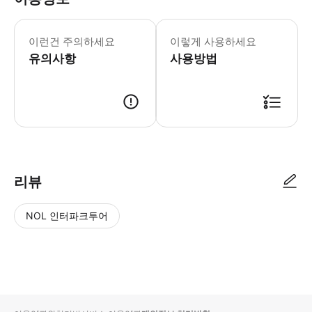
전일 옵션에 참여하는 경우, 점심 시간(
이런건 주의하세요
이렇게 사용하세요
유의사항
사용방법
● 예약접수 후 확정이 되면 이용가능합니다. ● 바우처에 안내된 사용 방법
리뷰
NOL 인터파크투어
NOL
별
사
에서
점
진/
작성
높
동
된
은
영
리뷰