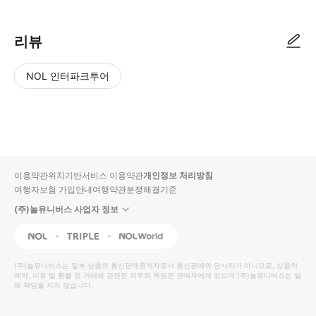
리뷰
NOL 인터파크투어
NOL
별
사
에서
점
진/
작성
높
동
된
은
영
리뷰
순
상
이용약관
위치기반서비스 이용약관
개인정보 처리방침
입니
여행자보험 가입안내
여행약관
분쟁해결기준
다.
(주)놀유니버스 사업자 정보
별
사
NOL
Triple
Interpark Global
점
진/
높
동
(주)놀유니버스
는 일부 상품의 통신판매중개자로서 통신판매의 당사자가 아니므로, 상품의
예약, 이용 및 환불 등 거래와 관련된 의무와 책임은 판매자에게 있으며
은
영
(주)놀유니버스
는 일
체 책임을 지지 않습니다.
순
상