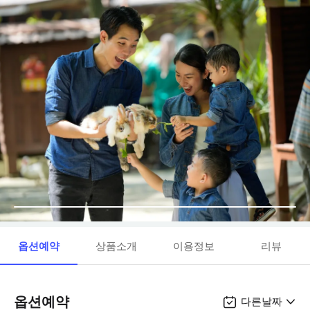
옵션예약
상품소개
이용정보
리뷰
옵션예약
다른날짜