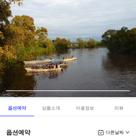
옵션예약
상품소개
이용정보
리뷰
옵션예약
다른날짜