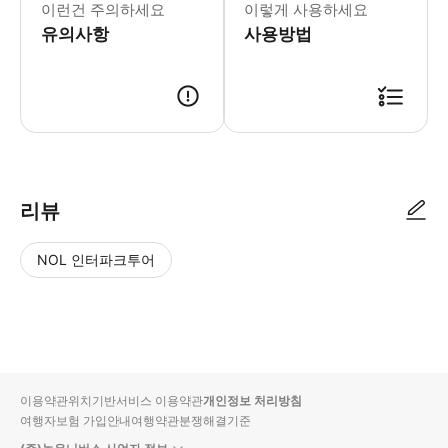
이런건 주의하세요
이렇게 사용하세요
유의사항
사용방법
● 예약접수 후 확정이 되면 이용가능합니다. ● 바우처에 안내된 사용 방법
리뷰
NOL 인터파크투어
NOL
별
사
에서
점
진/
작성
높
동
된
은
영
리뷰
순
상
이용약관
위치기반서비스 이용약관
개인정보 처리방침
입니
여행자보험 가입안내
여행약관
분쟁해결기준
다.