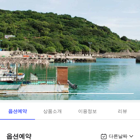
옵션예약
상품소개
이용정보
리뷰
옵션예약
다른날짜