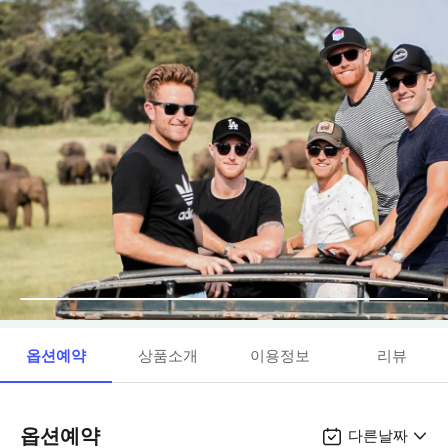
옵션예약
상품소개
이용정보
리뷰
옵션예약
다른날짜