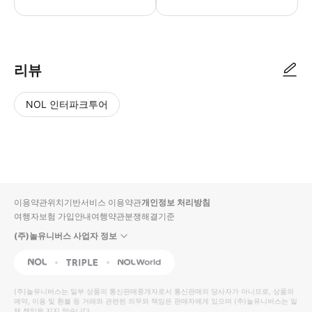
리뷰
NOL 인터파크투어
NOL
별
사
에서
점
진/
작성
높
동
된
은
영
리뷰
순
상
이용약관
위치기반서비스 이용약관
개인정보 처리방침
입니
여행자보험 가입안내
여행약관
분쟁해결기준
다.
(주)놀유니버스 사업자 정보
별
사
NOL
Triple
Interpark Global
점
진/
높
동
(주)놀유니버스
는 일부 상품의 통신판매중개자로서 통신판매의 당사자가 아니므로, 상품의
예약, 이용 및 환불 등 거래와 관련된 의무와 책임은 판매자에게 있으며
은
영
(주)놀유니버스
는 일
체 책임을 지지 않습니다.