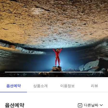
옵션예약
상품소개
이용정보
리뷰
옵션예약
다른날짜