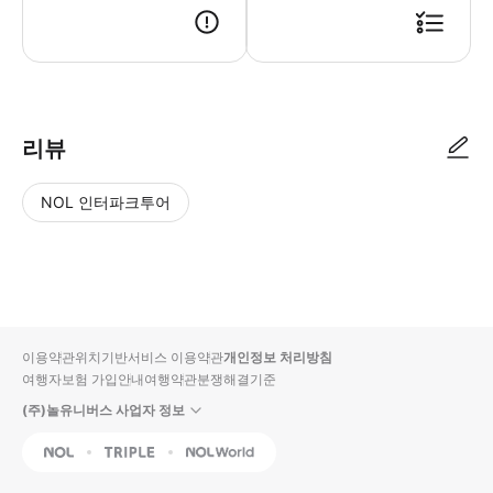
● 예약접수 후 확정이 되면 이용가능합니다. ● 바우처에 안내된 사용 방법
리뷰
NOL 인터파크투어
NOL
별
사
에서
점
진/
작성
높
동
된
은
영
리뷰
순
상
이용약관
위치기반서비스 이용약관
개인정보 처리방침
입니
여행자보험 가입안내
여행약관
분쟁해결기준
다.
(주)놀유니버스 사업자 정보
별
사
NOL
Triple
Interpark Global
점
진/
높
동