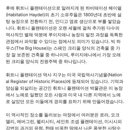
후에 휘트니 플랜테이션으로 알려지게 된 하비테이션 헤이델
(Habitation Haydel)의 초기 소유주들은 1800년대 초반에 설
탕 농장으로 전환하기 전, 인디고 염료 생산으로 부를 쌓았습
니다. 휘트니 플랜테이션은 오랜 세월에 걸쳐 추가된 다수의
역사적인 별채 덕분에 루이지애나 농장의 발전 과정을 독특한
관점에서 파악할 수 있다는 점에서도 의미가 있습니다. 빅 하
우스(The Big House)는 스페인 크리올 양식의 건축물 중 가
장 잘 보존된 건축물 중 하나이며, 루이지애나에서 가장 오래
된 크리올 양식의 전원주택 중 하나입니다.
휘트니 플랜테이션 역사 지구는 미국 국립역사기념물(Nation
al Register of Historic Places)에 등재되어 있습니다. 기억과
양심을 되살리는 공간인 휘트니 플랜테이션 박물관은 이 농장
에서 노예로 일했던 모든 사람과 미국 내 다른 지역에서 노예
로 살았던 모든 이들에게 경의를 표하기 위해 만들어졌습니다.
이 역사적인 장소를 둘러보는 여정에서 여러분은 로라, 오크
앨리, 에버그린, 펠리시티, 세인트 조셉 플랜테이션, 미시시피
강변의 과거의 유령, 한때 비옥한 땅에서 나온 풍부한 사탕수