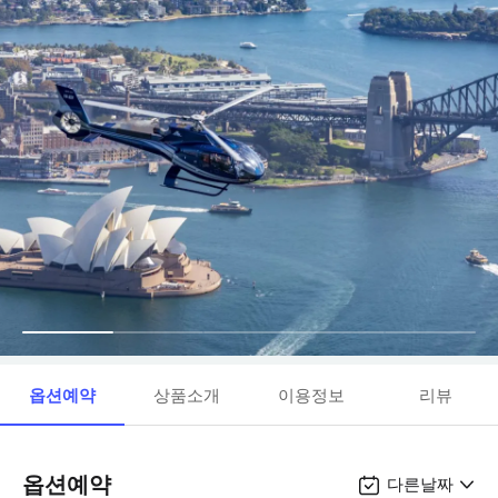
옵션예약
상품소개
이용정보
리뷰
옵션예약
다른날짜