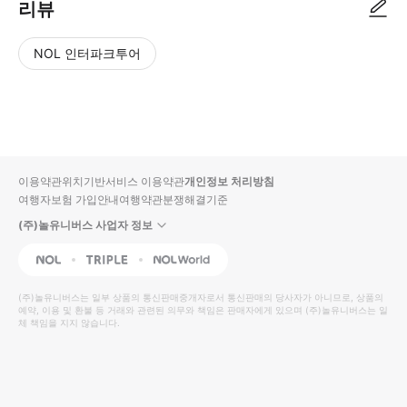
리뷰
NOL 인터파크투어
NOL
별
사
에서
점
진/
작성
높
동
된
은
영
리뷰
순
상
이용약관
위치기반서비스 이용약관
개인정보 처리방침
입니
여행자보험 가입안내
여행약관
분쟁해결기준
다.
(주)놀유니버스 사업자 정보
별
사
NOL
Triple
Interpark Global
점
진/
높
동
(주)놀유니버스
는 일부 상품의 통신판매중개자로서 통신판매의 당사자가 아니므로, 상품의
예약, 이용 및 환불 등 거래와 관련된 의무와 책임은 판매자에게 있으며
은
영
(주)놀유니버스
는 일
체 책임을 지지 않습니다.
순
상