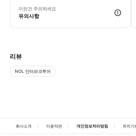
이런건 주의하세요
유의사항
● 예약접수 후 확정이 되면 이용가능합니다. ● 바우처에 안내된 사용 
리뷰
NOL 인터파크투어
NOL
에서 작성된 리뷰 입니다.
별점 높은순
별점 높은순
회사소개
이용약관
개인정보처리방침
위치기