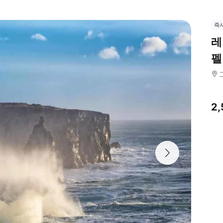
즉
레
펠
2