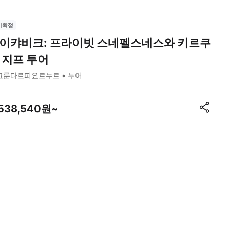
시확정
이캬비크: 프라이빗 스네펠스네스와 키르쿠
 지프 투어
그룬다르피요르두르
투어
,538,540원~