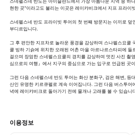
스네펠스네 반도는 아이슬란드에서 가장 아름다운 지역 중 하나
현한 곳"이라고도 불리는 이곳은 레이캬비크에서 지프 프라이빗
스네펠스네 반도 프라이빗 투어의 첫 번째 방문지는 이끼로 덮인
부디르입니다.
그 후 편안한 지프차로 놀라운 풍경을 감상하며 스나펠스요쿨 
쿨 빙하 기슭에 위치한 오래된 어촌 마을 아르나르스타피에 들르
걸으며 장엄한 스네펠스요쿨의 경치를 감상하며 멋진 사진 촬영 
심으로의 여행』에서 지구의 중심으로 가는 입구로 언급된 곳이
그런 다음 스네펠스네 반도 투어는 화산 분화구, 검은 해변, 등
산인 유명한 키르큐펠로 계속 이어집니다. 그런 다음 버스투어에
녁에 레이캬비크로 돌아가기 전에 물개나 고래를 볼 수 있습니다
이용정보
-