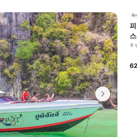
즉
피
스
6