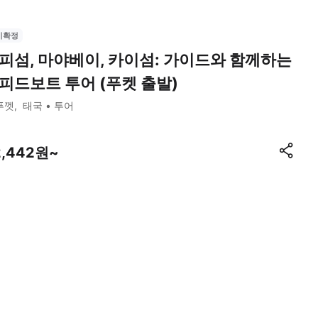
시확정
피섬, 마야베이, 카이섬: 가이드와 함께하는
피드보트 투어 (푸켓 출발)
푸껫
태국
투어
2,442원~