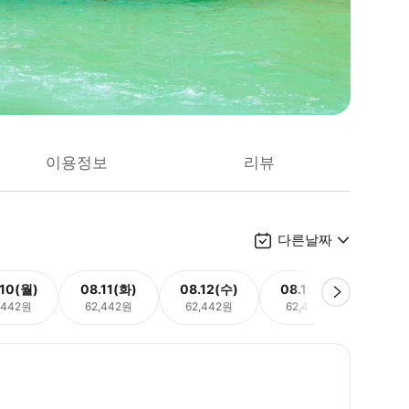
이용정보
리뷰
다른날짜
.10(월)
08.11(화)
08.12(수)
08.13(목)
08.
,442원
62,442원
62,442원
62,442원
62,