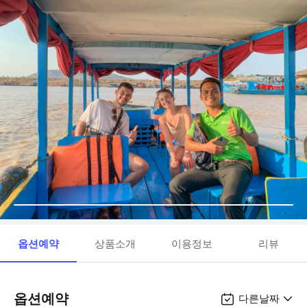
옵션예약
상품소개
이용정보
리뷰
옵션예약
다른날짜