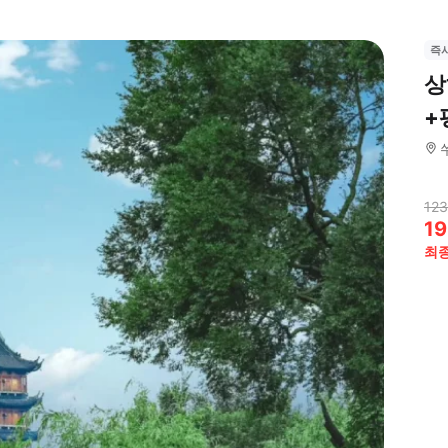
즉
상
+
123
19
최