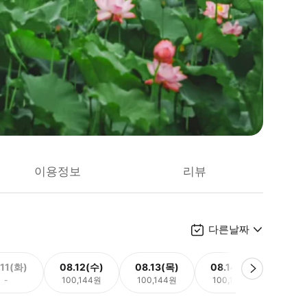
이용정보
리뷰
다른날짜
.11(화)
08.12(수)
08.13(목)
08.14(금)
08.
-
100,144원
100,144원
100,144원
100