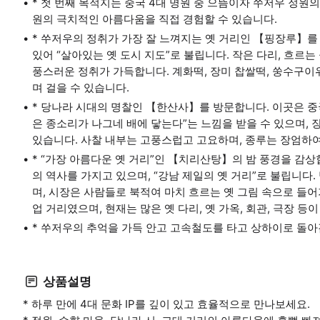
* 첫 번째 목적지는 중국 4대 명원 중 으뜸이자 쑤저우 정원
원의 극치적인 아름다움을 직접 경험할 수 있습니다.
* 쑤저우의 정취가 가장 잘 느껴지는 옛 거리인 【핑장루】를
있어 “살아있는 옛 도시 지도”로 불립니다. 작은 다리, 흐르는
풍스러운 정취가 가득합니다. 계화떡, 장미 찹쌀떡, 쑹수구이
며 걸을 수 있습니다.
* 당나라 시대의 명찰인 【한산사】를 방문합니다. 이곳은 중
은 종소리가 나그네 배에 닿는다”는 느낌을 받을 수 있으며,
있습니다. 사찰 내부는 고풍스럽고 고요하며, 종루는 장엄하
* “가장 아름다운 옛 거리”인 【치리산탕】의 밤 풍경을 감상합
의 역사를 가지고 있으며, “강남 제일의 옛 거리”로 불립니다
며, 시장은 사람들로 북적여 마치 흐르는 옛 그림 속으로 들
업 거리였으며, 현재는 많은 옛 다리, 옛 가옥, 회관, 극장 등
* 쑤저우의 추억을 가득 안고 고속철도를 타고 상하이로 돌아
상품설명
* 하루 만에 4대 문화 IP를 깊이 있고 효율적으로 만나보세요.