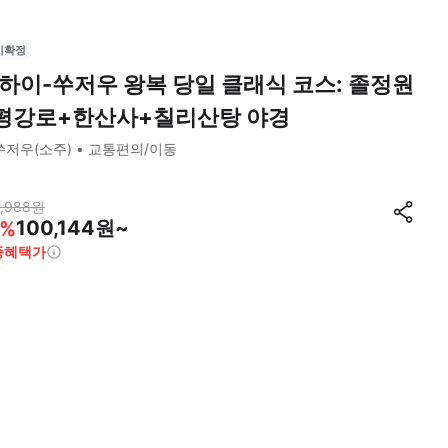
시확정
하이-쑤저우 왕복 당일 클래식 코스: 졸정원
평강로+한산사+칠리산탕 야경
쑤저우(소주)
교통편의/이동
,988
원
100,144원~
%
종혜택가