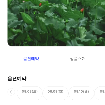
옵션예약
상품소개
옵션예약
08.08(토)
08.09(일)
08.10(월)
08
-
-
-