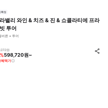
시확정
라밸리 와인 & 치즈 & 진 & 쇼콜라티에 프라
빗 투어
멜버른
투어
,272
원
598,720원~
%
종혜택가