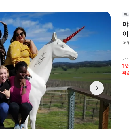
즉
야
이
741
19
최