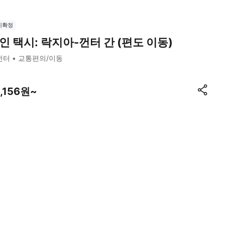
시확정
인 택시: 락지아-껀터 간 (편도 이동)
껀터
교통편의/이동
6,156원~