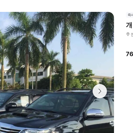
즉
개
7